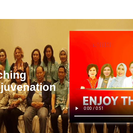
ching
ejuvenation