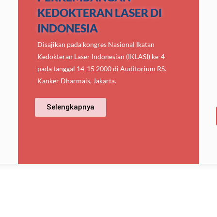
KEDOKTERAN LASER DI
INDONESIA
Disajikan pada kongres Nasional Ikatan
Kedokteran Laser Indonesian (IKLASI) ke-4
pada tanggal 14-15 2000 di Auditorium RS.
Kanker Dharmais, Jakarta.
Selengkapnya